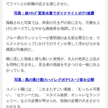
でファンとの距離の近さを感じさせた。
写真：超ﾊｲﾚｸﾞ変形水着でダイナマイトボデｨ披露
掲載された写真では、和室の引き戸の前に立ち、片腕を上
げたポーズでしなやかな曲線美を強調している。
ブルー系のランジェリーが透明感のある肌を際立たせ、ウ
エストからヒップにかけてのラインが美しく浮かび上がる
構図が印象的だ。
横に流した視線と落ち着いた表情が、大人の色気と上品さ
を同時に引き出し、見る者の視線を引きつける一枚に仕上
がっている。
写真：黒の透け透けハイレグボデｨスｰツ姿を公開
コメント欄には、「これまたすごい素敵」「むっちゃ可愛
い」「セクシーだね」「スタイル抜群。オシャレなランジ
ェリー」などの反響が寄せられ、投稿の反響の大きさがう
かがえる。