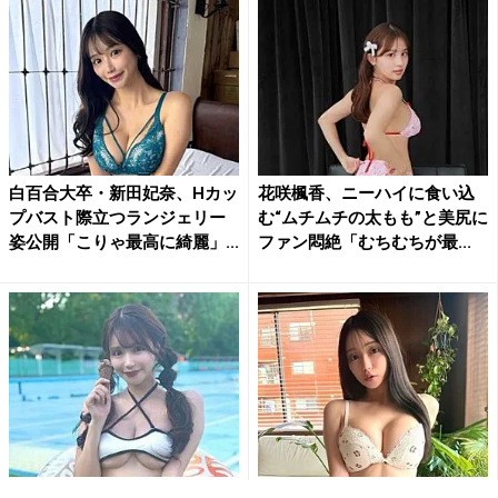
白百合大卒・新田妃奈、Hカッ
花咲楓香、ニーハイに食い込
プバスト際立つランジェリー
む“ムチムチの太もも”と美尻に
姿公開「こりゃ最高に綺麗」...
ファン悶絶「むちむちが最...
新田妃奈、巻髪ツインテと大
新田妃奈、お嬢様大卒の顔を