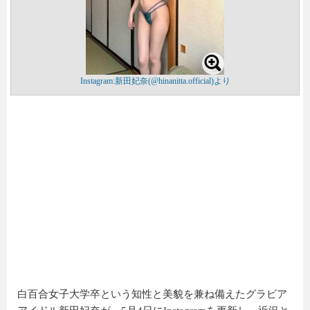
Instagram:新田妃奈(@hinanitta.official)より
白百合女子大学卒という知性と美貌を兼ね備えたグラビア