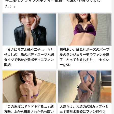
キニ姿でグラマラスボディー披露「可愛い！待ってまし
た！」
「まさにリアル峰不二子…」ちと
川村あい、脇見せポーズのパープ
せよしの、黒のボディスーツと網
ルのランジェリー姿でファンを魅
タイツで魅せた美ボディにファン
了「とってもえちえち」「セクシ
悶絶
ーな体」
「この角度はドキドキする…」緒
天野ちよ、大迫力のHカップハミ
方咲、上から撮影された色っぽい
出す変形水着姿にファン釘付け