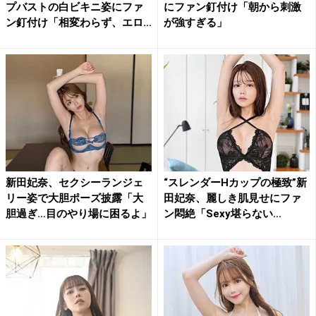
プバストの白ビキニ姿にファ
にファン釘付け「朝から刺激
ン釘付け「相変わらず、エロ...
が強すぎる」
新田妃奈、セクシーランジェ
“スレンダーHカップの極致”新
リー姿で大胆ポーズ披露「大
田妃奈、麗しき肌見せにファ
胆過ぎ…目のやり場に困るよ」
ン悶絶「Sexy堪らない...