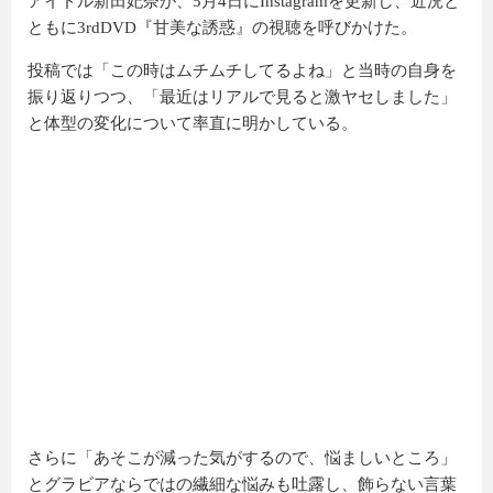
アイドル新田妃奈が、5月4日にInstagramを更新し、近況と
ともに3rdDVD『甘美な誘惑』の視聴を呼びかけた。
投稿では「この時はムチムチしてるよね」と当時の自身を
振り返りつつ、「最近はリアルで見ると激ヤセしました」
と体型の変化について率直に明かしている。
さらに「あそこが減った気がするので、悩ましいところ」
とグラビアならではの繊細な悩みも吐露し、飾らない言葉