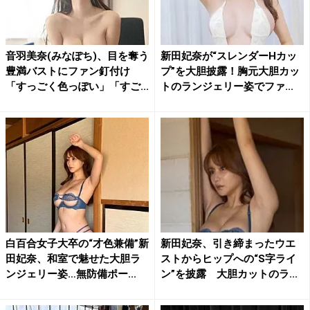
音羽美奈(みなぽち)、目を奪う
新田妃奈が“スレンダーHカッ
豊満バストにファン釘付け
プ”を大胆披露！胸元大胆カッ
「すっごく色っぽい」「すご...
トのランジェリー姿でファ...
白百合女子大卒の“才色兼備”新
新田妃奈、引き締まったウエ
田妃奈、和室で魅せた大胆ラ
ストからヒップへの“S字ライ
ンジェリー姿…無防備ポー...
ン”を披露 大胆カットのラ...