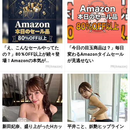
「え、こんなセールやってた
「今日の目玉商品は？」毎日
の？」80％OFF以上が続々登
変わるAmazonタイムセール
場！Amazonの本気が...
が見逃せない
PR(Amazon)
PR(Amazon)
新田妃奈、盛り上がったHカッ
平井こと、妖艶ヒップライン