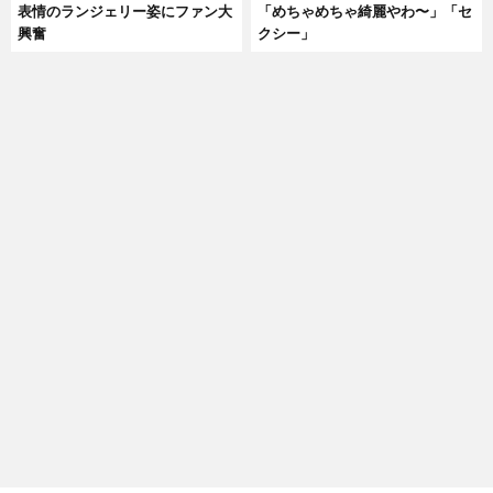
表情のランジェリー姿にファン大
「めちゃめちゃ綺麗やわ〜」「セ
興奮
クシー」