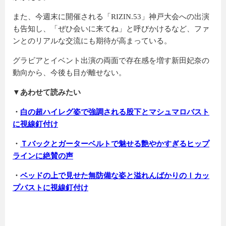
また、今週末に開催される「RIZIN.53」神戸大会への出演
も告知し、「ぜひ会いに来てね」と呼びかけるなど、ファ
ンとのリアルな交流にも期待が高まっている。
グラビアとイベント出演の両面で存在感を増す新田妃奈の
動向から、今後も目が離せない。
▼あわせて読みたい
・
白の超ハイレグ姿で強調される股下とマシュマロバスト
に視線釘付け
・
Ｔバックとガーターベルトで魅せる艶やかすぎるヒップ
ラインに絶賛の声
・
ベッドの上で見せた無防備な姿と溢れんばかりのＩカッ
プバストに視線釘付け