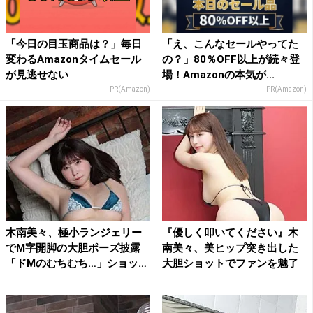
「今日の目玉商品は？」毎日
「え、こんなセールやってた
変わるAmazonタイムセール
の？」80％OFF以上が続々登
が見逃せない
場！Amazonの本気が...
PR(Amazon)
PR(Amazon)
木南美々、極小ランジェリー
『優しく叩いてください』木
でM字開脚の大胆ポーズ披露
南美々、美ヒップ突き出した
「ドMのむちむち…」ショッ
大胆ショットでファンを魅了
ト...