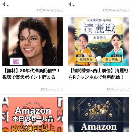
す。
す。
PR(Dreaw合同会社)
PR(Dreaw合同会社)
【無料】80年代洋楽配信中！
【福間香奈×西山朋佳】清麗戦
視聴で楽天ポイント貯まる
をRチャンネルで無料配信！
PR(Rチャンネル)
PR(Rチャンネル)