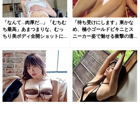
「なんて…肉厚だ…」「むちむ
「待ち受けにします」東かな
ち最高」あまつまりな、むっ
め、極小ゴールドビキニとス
ちり美ボディ全開ショットに...
ニーカー姿で魅せる衝撃の濡
れ...
「刺激的で最高だよ」白川の
「ななな、なんじゃこりゃ!!
ぞみ、開脚ポーズで大胆ラン
す、スッゲェ!!」東雲うみの変
ジェリー姿公開にファン大興
形水着姿にファン釘付け...
奮