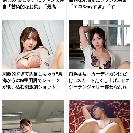
越しの“美ヒップ”にファン大興
激的な水着姿にファン大興奮
奮「芸術的なお尻」「最高...
「エロSexyすぎ」「す...
刺激的すぎて興奮しちゃう!!鳥
白浜さち、カーディガンはだ
海かうのM字開脚でショーツ
け…スカートたくし上げ…セク
が食い込む刺激的ショット...
シーランジェリー露わな乱れ...