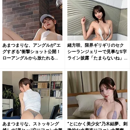
あまつまりな、アングルが“エ
緒方咲、限界ギリギリのセク
グすぎる”衝撃ショット公開！
シーランジェリーで見事なS字
ローアングルから放たれる...
ライン披露「たまらないね」...
あまつまりな、ストッキング
“とにかく美少女”乃木結夢、刺