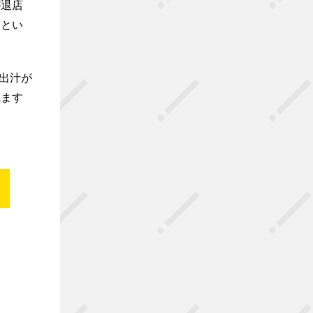
が退店
るとい
出汁が
れます