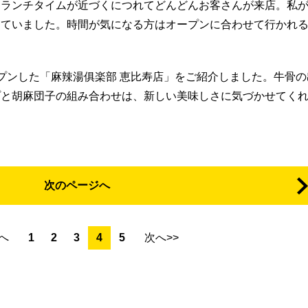
、ランチタイムが近づくにつれてどんどんお客さんが来店。私
っていました。時間が気になる方はオープンに合わせて行かれ
プンした「麻辣湯俱楽部 恵比寿店」をご紹介しました。牛骨の
プと胡麻団子の組み合わせは、新しい美味しさに気づかせてく
。
次のページへ
前へ
1
2
3
4
5
次へ>>