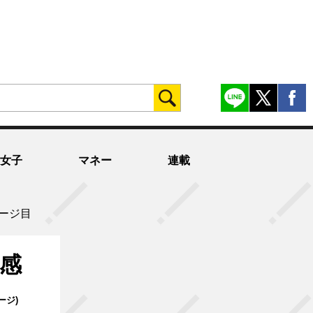
女子
マネー
連載
ページ目
に感
ページ)