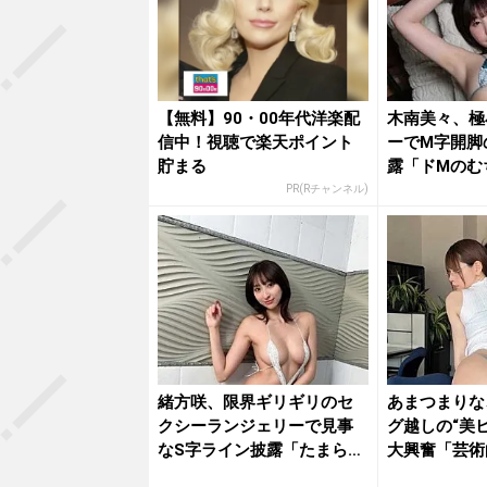
【無料】90・00年代洋楽配
木南美々、極
信中！視聴で楽天ポイント
ーでM字開脚
貯まる
露「ドMのむ
ット...
PR(Rチャンネル)
緒方咲、限界ギリギリのセ
あまつまりな
クシーランジェリーで見事
グ越しの“美
なS字ライン披露「たまらな
大興奮「芸術
いね」...
「最高...