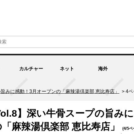
カルチャー
ネット
海外
スープの旨みに感動！3月オープンの「麻辣湯倶楽部 恵比寿店」
>
4
！ Vol.8】深い牛骨スープの旨み
の「麻辣湯倶楽部 恵比寿店」
(4/5