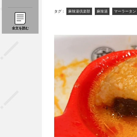
タグ：
麻辣湯倶楽部
麻辣湯
マーラータン
全文を読む