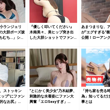
小ランジェリ
『優しく叩いてください』
あまつまりな、
の大胆ポーズ披
木南美々、美ヒップ突き出
が“エグすぎる”
ちむち…」ショ
した大胆ショットでファン
公開！ローアン
を魅了
たれる...
、ストッキン
“とにかく美少女”乃木結夢、
「持ち家を売る時
ヒップ”にファン
刺激的な水着姿にファン大
為」知ってるだ
的なお尻」
興奮「エロSexyすぎ」
事とは
「す...