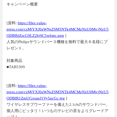
キャンペーン概要
[資料:
https://files.value-
press.com/czMjYXJ0aWNsZSM3NTk4MCMzNzU0MjcjNzU5
ODBfblZscG9LZ2hjSC5wbmc.png
]
人気のPhilipsサウンドバー３機種を無料で最大６名様にプ
レゼント。
対象商品
■TAB5309
[資料:
https://files.value-
press.com/czMjYXJ0aWNsZSM3NTk4MCMzNzU0MjcjNzU5
ODBfR1ZmUGxsanJ1Vy5qcGc.jpg
]
ワイヤレスサブウーファーを備えた2.1chのサウンドバー。
個人用にピッタリ！いつものテレビの音をよりグレードア