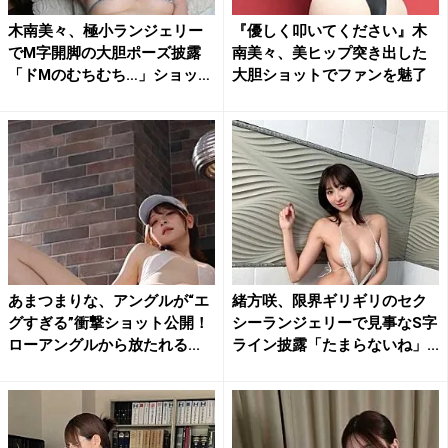
木南美々、極小ランジェリー
『優しく叩いてください』木
でM字開脚の大胆ポーズ披露
南美々、美ヒップ突き出した
「ドMのむちむち…」ショッ
大胆ショットでファンを魅了
ト...
あまつまりな、アングルが“エ
緒方咲、限界ギリギリのセク
グすぎる”衝撃ショット公開！
シーランジェリーで見事なS字
ローアングルから放たれる...
ライン披露「たまらないね」...