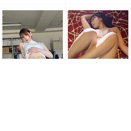
「なんて…肉厚だ…」「むちむ
「待ち受けにします」東かな
ち最高」あまつまりな、むっ
め、極小ゴールドビキニとス
ちり美ボディ全開ショットに...
ニーカー姿で魅せる衝撃の濡
れ...