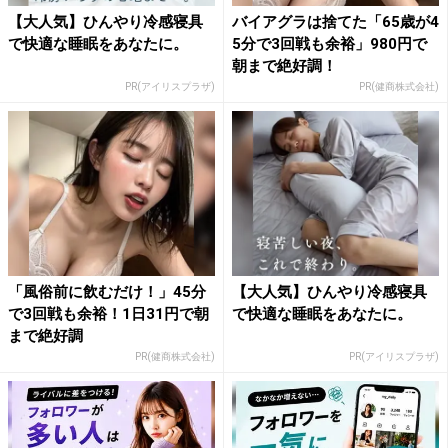
【大人気】ひんやり冷感寝具
バイアグラは捨てた「65歳が4
で快適な睡眠をあなたに。
5分で3回戦も余裕」980円で
朝まで絶好調！
PR(アイリスプラザ)
PR(健商株式会社)
「風俗前に飲むだけ！」45分
【大人気】ひんやり冷感寝具
で3回戦も余裕！1日31円で朝
で快適な睡眠をあなたに。
まで絶好調
PR(健商株式会社)
PR(アイリスプラザ)