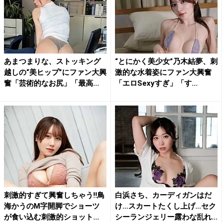
あまつまりな、ストッキング
“とにかく美少女”乃木結夢、刺
越しの“美ヒップ”にファン大興
激的な水着姿にファン大興奮
奮「芸術的なお尻」「最高...
「エロSexyすぎ」「す...
刺激的すぎて興奮しちゃう!!鳥
白浜さち、カーディガンはだ
海かうのM字開脚でショーツ
け…スカートたくし上げ…セク
が食い込む刺激的ショット...
シーランジェリー露わな乱れ...