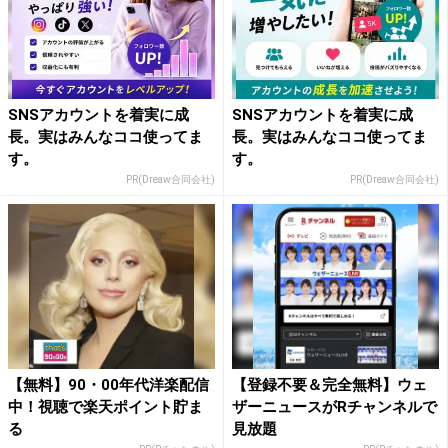
SNSアカウントを着実に成
SNSアカウントを着実に成
長。実はみんなココ使ってま
長。実はみんなココ使ってま
す。
す。
PR(Dreaw合同会社)
PR(Dreaw合同会社)
【無料】90・00年代洋楽配信
【登録不要＆完全無料】ウェ
中！視聴で楽天ポイント貯ま
ザーニュースがRチャンネルで
る
見放題