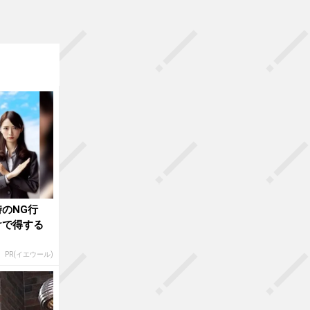
のNG行
けで得する
PR(イエウール)