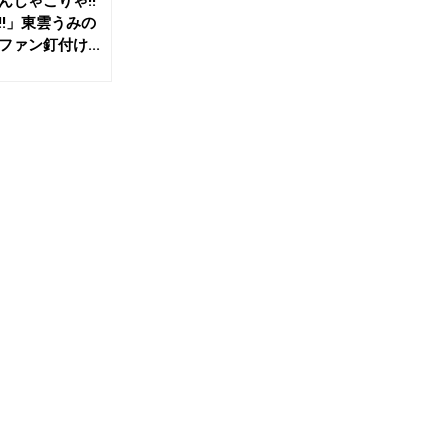
んじゃこりゃ!!
!!」東雲うみの
ァン釘付け...