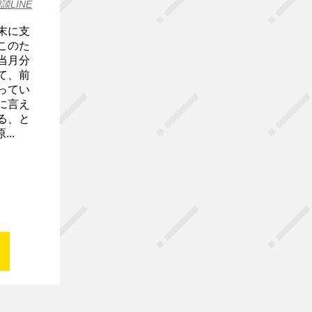
談LINE
末に支
このた
当月分
て、前
ってい
に言え
る、と
..