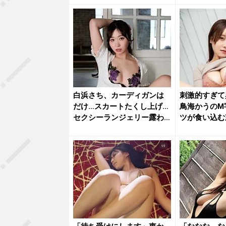
白浜さち、カーディガンは
刺激的すぎて
だけ…スカートたくし上げ…
鳥海かうのM
セクシーランジェリー露わ
ツが食い込む
な乱れ...
ト...