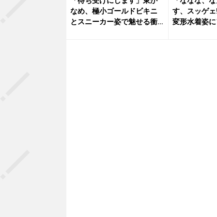
「待ち受けにします」東か
「ななな、な
なめ、極小ゴールドビキニ
す、スッゲェ
とスニーカー姿で魅せる衝
変形水着姿にフ
撃の濡れ...