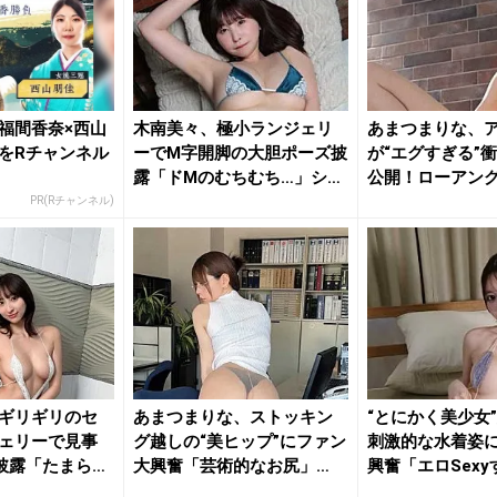
福間香奈×西山
木南美々、極小ランジェリ
あまつまりな、
をRチャンネル
ーでM字開脚の大胆ポーズ披
が“エグすぎる”
露「ドMのむちむち…」ショ
公開！ローアン
ット...
たれる...
PR(Rチャンネル)
ギリギリのセ
あまつまりな、ストッキン
“とにかく美少女
ェリーで見事
グ越しの“美ヒップ”にファン
刺激的な水着姿
披露「たまらな
大興奮「芸術的なお尻」
興奮「エロSexy
「最高...
「す...