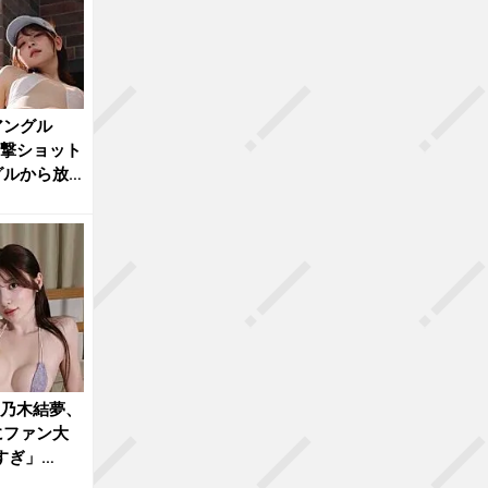
アングル
衝撃ショット
グルから放
”乃木結夢、
にファン大
すぎ」