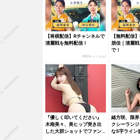
【将棋配信】Rチャンネルで
【無料配信】
清麗戦を無料配信！
朋佳｜清麗戦
で！
PR(Rチャンネル)
『優しく叩いてください』
緒方咲、限界
木南美々、美ヒップ突き出
クシーランジ
した大胆ショットでファン
なS字ライン
を魅了
いね」...