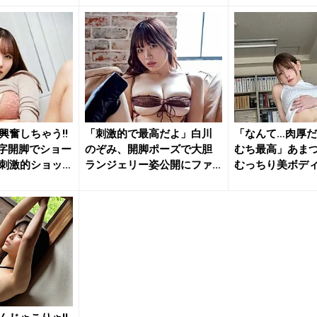
興奮しちゃう!!
「刺激的で最高だよ」白川
「なんて…肉厚だ
字開脚でショー
のぞみ、開脚ポーズで大胆
むち最高」あま
刺激的ショッ
ランジェリー姿公開にファ
むっちり美ボデ
ン大興奮
ットに...