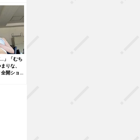
…」「むち
つまりな、
ィ全開ショ