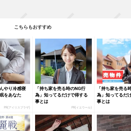
こちらもおすすめ
んやり冷感寝
「持ち家を売る時のNG行
「持ち家を売る時
眠をあなた
為」知ってるだけで得する
為」知ってるだ
事とは
事とは
PR(アイリスプラザ)
PR(イエウール)