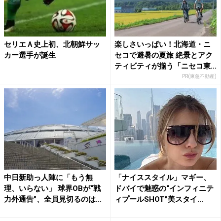
セリエＡ史上初、北朝鮮サッ
楽しさいっぱい！北海道・ニ
カー選手が誕生
セコで避暑の夏旅 絶景とアク
ティビティが揃う「ニセコ東...
PR(東急不動産)
中日新助っ人陣に「もう無
「ナイススタイル」マギー、
理、いらない」 球界OBが“戦
ドバイで魅惑の“インフィニテ
力外通告”、全員見切るのは...
ィプールSHOT”美スタイ...