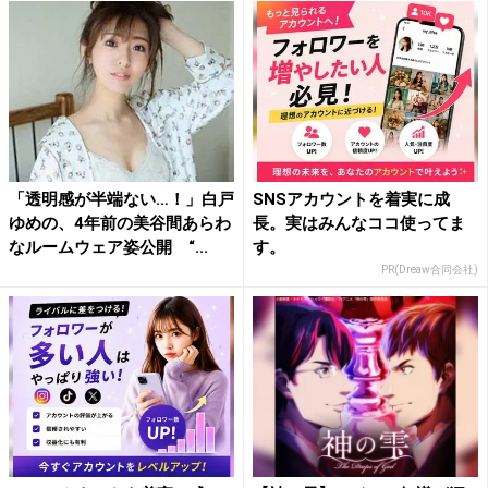
「透明感が半端ない…！」白戸
SNSアカウントを着実に成
ゆめの、4年前の美谷間あらわ
長。実はみんなココ使ってま
なルームウェア姿公開 “...
す。
PR(Dreaw合同会社)