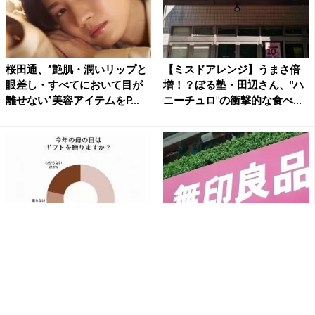
桜田通、”艶肌・潤いリップと
【ミスドアレンジ】うまさ倍
眼差し・すべてにおいて目が
増！？ぼる塾・田辺さん、"ハ
離せない”美容アイテムをP...
ニーチュロ"の衝撃的な食べ...
7割の女性が「今年も母の日ギ
「氷が全然溶けない」「洗う
フトを贈る」と回答。予算は
のが大変じゃない」無印良品
「3,000～5,000円...
の【保冷ホルダー】が優秀。
真...