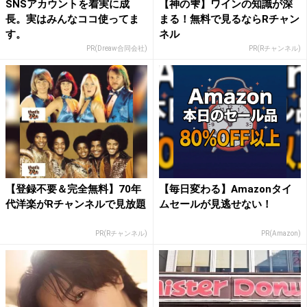
SNSアカウントを着実に成
【神の雫】ワインの知識が深
長。実はみんなココ使ってま
まる！無料で見るならRチャン
す。
ネル
PR(Dreaw合同会社)
PR(Rチャンネル)
【登録不要＆完全無料】70年
【毎日変わる】Amazonタイ
代洋楽がRチャンネルで見放題
ムセールが見逃せない！
PR(Rチャンネル)
PR(Amazon)