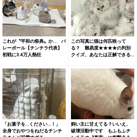
これが〝平和の祭典〟か... バ
この写真に猫は何匹映って
レーボール【チンチラ代表】
る？ 難易度★★★★の判別
初戦に3.4万人熱狂
クイズ、あなたは正解できる
か
「お菓子を...ください...！」
飼い主に甘えてる？いいえ、
全身でおやつをねだるチンチ
破壊活動中です もふもふチ