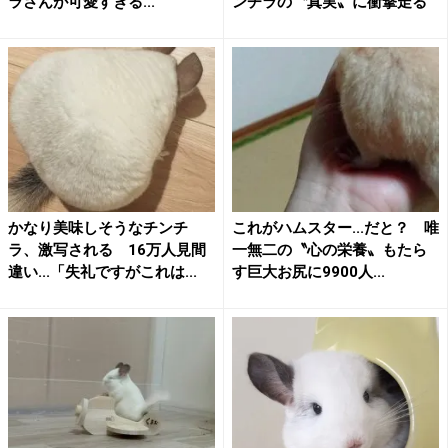
ラさんが可愛すぎる...
ンチラの〝真実〟に衝撃走る
かなり美味しそうなチンチ
これがハムスター...だと？ 唯
ラ、激写される 16万人見間
一無二の〝心の栄養〟もたら
違い...「失礼ですがこれは...
す巨大お尻に9900人...