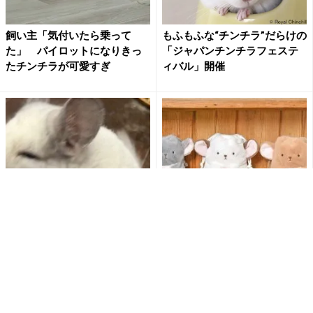
飼い主「気付いたら乗って
もふもふな“チンチラ”だらけの
た」 パイロットになりきっ
「ジャパンチンチラフェステ
たチンチラが可愛すぎ
ィバル」開催
飼い主から〝まさかのモノ〟
本物のチンチラと同サイズ⁉
奪おうとしたチンチラに3.3万
人気のチンチラぽちゃシリー
人破顔 「払いたくなる」...
ズから巾着が新登場 Ble...