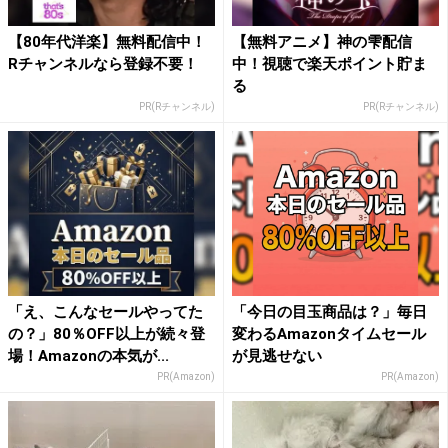
【80年代洋楽】無料配信中！
【無料アニメ】神の雫配信
Rチャンネルなら登録不要！
中！視聴で楽天ポイント貯ま
る
PR(Rチャンネル)
PR(Rチャンネル)
「え、こんなセールやってた
「今日の目玉商品は？」毎日
の？」80％OFF以上が続々登
変わるAmazonタイムセール
場！Amazonの本気が...
が見逃せない
PR(Amazon)
PR(Amazon)