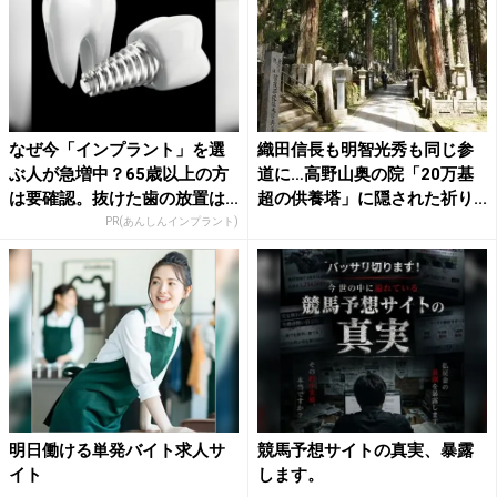
なぜ今「インプラント」を選
織田信長も明智光秀も同じ参
ぶ人が急増中？65歳以上の方
道に…高野山奥の院「20万基
は要確認。抜けた歯の放置は...
超の供養塔」に隠された祈り...
PR(あんしんインプラント)
明日働ける単発バイト求人サ
競馬予想サイトの真実、暴露
イト
します。