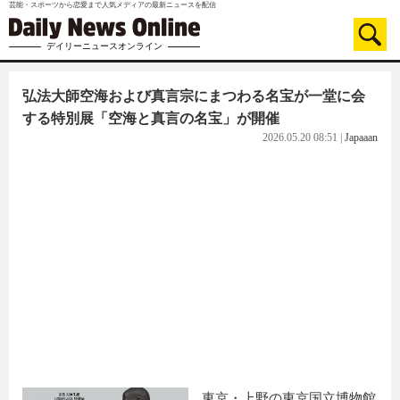
芸能・スポーツから恋愛まで人気メディアの最新ニュースを配信
デイリーニュースオンライン
弘法大師空海および真言宗にまつわる名宝が一堂に会
する特別展「空海と真言の名宝」が開催
2026.05.20 08:51
|
Japaaan
東京・上野の東京国立博物館