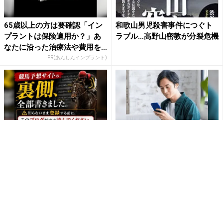
65歳以上の方は要確認「イン
和歌山男児殺害事件につぐト
プラントは保険適用か？」あ
ラブル…高野山密教が分裂危機
なたに沿った治療法や費用を...
PR(あんしんインプラント)
競馬予想サイトの裏側、全部
短期・単発バイトを始めるな
書きました。
らショットワークス
PR(他力本願運営事務局)
PR(ショットワークス)