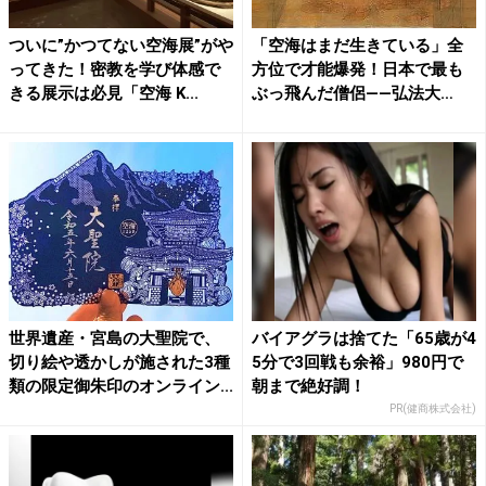
ついに”かつてない空海展”がや
「空海はまだ生きている」全
ってきた！密教を学び体感で
方位で才能爆発！日本で最も
きる展示は必見「空海 K...
ぶっ飛んだ僧侶――弘法大
師・...
世界遺産・宮島の大聖院で、
バイアグラは捨てた「65歳が4
切り絵や透かしが施された3種
5分で3回戦も余裕」980円で
類の限定御朱印のオンライン...
朝まで絶好調！
PR(健商株式会社)