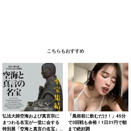
こちらもおすすめ
弘法大師空海および真言宗に
「風俗前に飲むだけ！」45分
まつわる名宝が一堂に会する
で3回戦も余裕！1日31円で朝
特別展「空海と真言の名宝」
まで絶好調