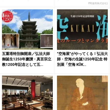
が...
PR(健商株式会社)
五重塔特別御開扉／弘法大師
”空海展”がやってくる！弘法大
御誕生1250年慶讃・真言宗立
師・空海の生誕1250年記念 特
教1200年記念として五...
別展「空海 KŪK...