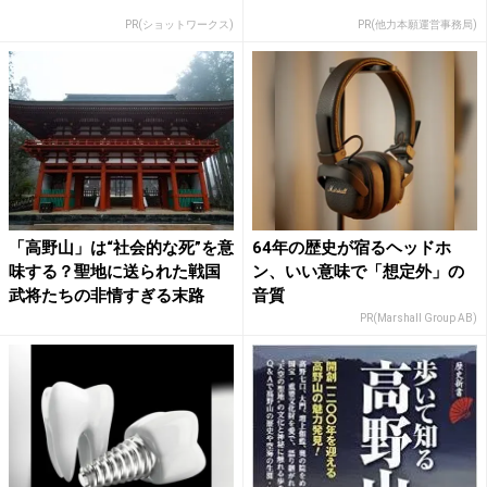
PR(ショットワークス)
PR(他力本願運営事務局)
「高野山」は“社会的な死”を意
64年の歴史が宿るヘッドホ
味する？聖地に送られた戦国
ン、いい意味で「想定外」の
武将たちの非情すぎる末路
音質
PR(Marshall Group AB)