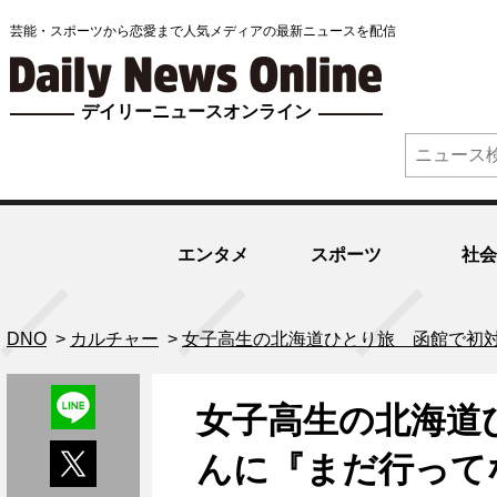
芸能・スポーツから恋愛まで人気メディアの最新ニュースを配信
デイリーニュースオンライン
エンタメ
スポーツ
社会
DNO
>
カルチャー
>
女子高生の北海道ひとり旅 函館で初
女子高生の北海道
んに『まだ行って