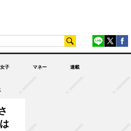
女子
マネー
連載
は
さ
は