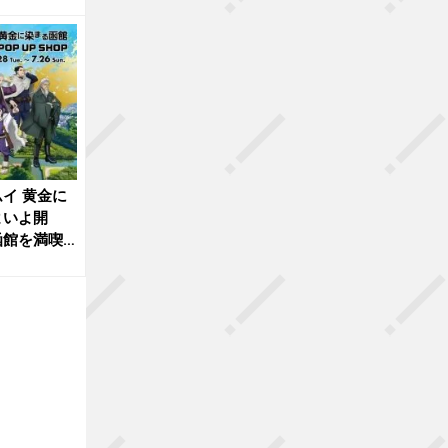
イ 黄金に
よいよ開
函館を満喫