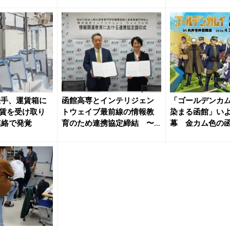
たて...
転手、運賃箱に
函館高専とインテリジェン
「ゴールデンカム
賃を受け取り
トウェイブ最前線の情報教
染まる函館」い
連絡で発覚
育のため連携協定締結 〜
幕 金カム色の
エンジニ...
せよッ！...