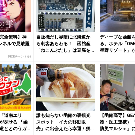
完全無料】神
自販機だし界隈に北海道か
ディープな函館
ンネルで見放題
ら刺客あらわる！ 函館産
る。ホテル「OMO
「ねこんぶだし」は豆腐を
星野リゾート」
「茶碗蒸...
PR(Rチャンネル)
「道南エリ
誰も知らない函館の裏観光
【函館高専】GEA
が探せる 「函
スポット「イカの移動販
護・医工連携）
道ととのうガ
売」に出会えたら幸運 / 獲れ
防災マルシェ」