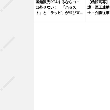
函館観光RTAするならココ
【函館高専】G
は外せない！ 「ハセス
護・医工連携
ト」と「ラッピ」が並び立
士・介護従事
つ絶好の...
動...