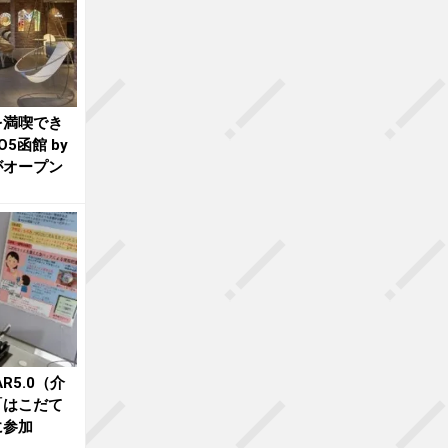
を満喫でき
5函館 by
がオープン
R5.0（介
「はこだて
に参加