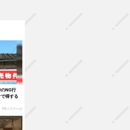
のNG行
けで得する
PR(イエウール)