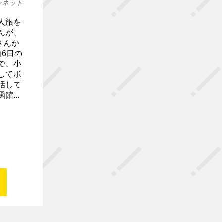
ンネット
人旅を
んが、
さんか
6日の
で、小
してボ
話して
...