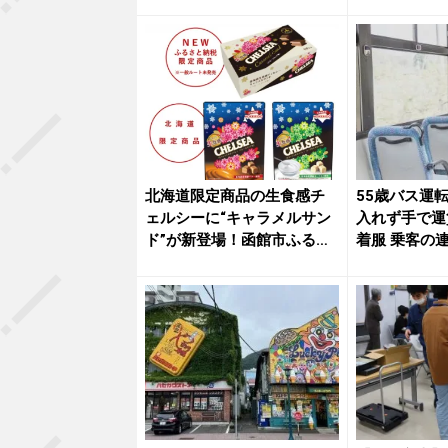
イド」ホ...
北海道限定商品の生食感チ
55歳バス運
ェルシーに“キャラメルサン
入れず手で運
ド”が新登場！函館市ふるさ
着服 乗客の
と納...