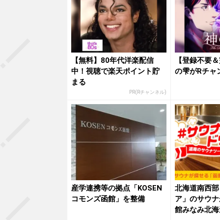
【無料】80年代洋楽配信
【登録不要＆
中！視聴で楽天ポイント貯
の雫がRチャ
まる
PR(Rチャンネル)
産学連携等の拠点「KOSEN
北海道南西部
コモンズ函館」を整備
ア」のサウナ
館みなみ北海