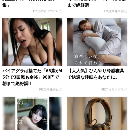
集」
まで絶好調
PR(小学館Gravidia.jp)
PR(健商株式会社)
バイアグラは捨てた「65歳が4
【大人気】ひんやり冷感寝具
5分で3回戦も余裕」980円で
で快適な睡眠をあなたに。
朝まで絶好調！
PR(健商株式会社)
PR(アイリスプラザ)