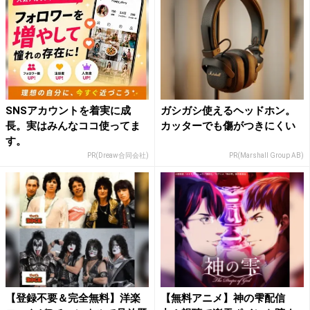
SNSアカウントを着実に成
ガシガシ使えるヘッドホン。
長。実はみんなココ使ってま
カッターでも傷がつきにくい
す。
PR(Dreaw合同会社)
PR(Marshall Group AB)
【登録不要＆完全無料】洋楽
【無料アニメ】神の雫配信