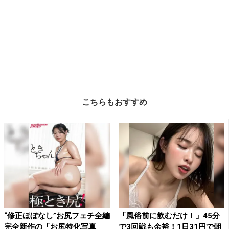
こちらもおすすめ
“修正ほぼなし”お尻フェチ全編
「風俗前に飲むだけ！」45分
完全新作の「お尻特化写真
で3回戦も余裕！1日31円で朝