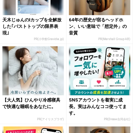
天木じゅんのIカップを全解放
64年の歴史が宿るヘッドホ
した｢バストトップの限界表
ン、いい意味で「想定外」の
現｣
音質
PR(小学館Gravidia.jp)
PR(Marshall Group AB)
【大人気】ひんやり冷感寝具
SNSアカウントを着実に成
で快適な睡眠をあなたに。
長。実はみんなココ使ってま
す。
PR(アイリスプラザ)
PR(Dreaw合同会社)