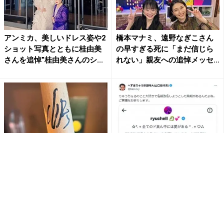
アンミカ、美しいドレス姿や2
橋本マナミ、遠野なぎこさん
ショット写真とともに桂由美
の早すぎる死に「まだ信じら
さんを追悼”桂由美さんのシ...
れない」親友への追悼メッセ
ー...
上地雄輔、巨人軍終身名誉監
へずまりゅう、りゅうちぇる
督・長嶋茂雄さんを追悼。野
訃報で追悼「大好きで名前改
球人として「ミスター」への
名しようと…」
深...