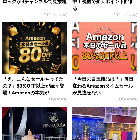
ロックがRチャンネルで見放題
中！視聴で楽天ポイント貯ま
る
PR(Rチャンネル)
PR(Rチャンネル)
「え、こんなセールやってた
「今日の目玉商品は？」毎日
の？」80％OFF以上が続々登
変わるAmazonタイムセール
場！Amazonの本気が...
が見逃せない
PR(Amazon)
PR(Amazon)