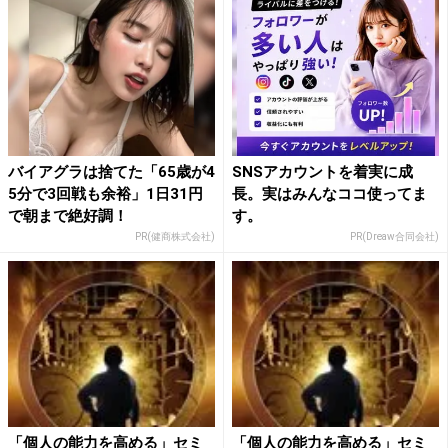
バイアグラは捨てた「65歳が4
SNSアカウントを着実に成
5分で3回戦も余裕」1日31円
長。実はみんなココ使ってま
で朝まで絶好調！
す。
PR(健商株式会社)
PR(Dreaw合同会社)
「個人の能力を高める」セミ
「個人の能力を高める」セミ