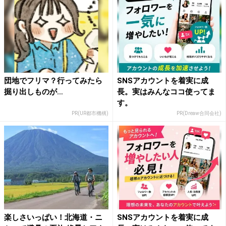
団地でフリマ？行ってみたら
SNSアカウントを着実に成
掘り出しものが…
長。実はみんなココ使ってま
す。
PR(UR都市機構)
PR(Dreaw合同会社)
楽しさいっぱい！北海道・ニ
SNSアカウントを着実に成