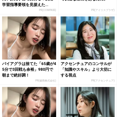
学習指導要領を見据えた...
PR(COMPASS)
PR(アイリスプラザ)
バイアグラは捨てた「65歳が4
アクセンチュアのコンサルが
5分で3回戦も余裕」980円で
「知識やスキル」より大切に
朝まで絶好調！
する視点
PR(健商株式会社)
PR(アクセンチュア)