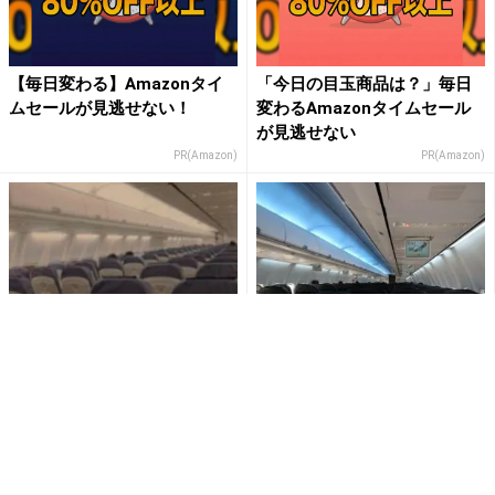
【毎日変わる】Amazonタイ
「今日の目玉商品は？」毎日
ムセールが見逃せない！
変わるAmazonタイムセール
が見逃せない
PR(Amazon)
PR(Amazon)
「幼い3人の息子と乗った飛行
「幼い子供たちと乗った飛行
機。大泣きを始めた次男と三
機で、前からチラチラ見てく
男に、斜め前のカップルが」...
る男性客。着陸すると近づい
て...