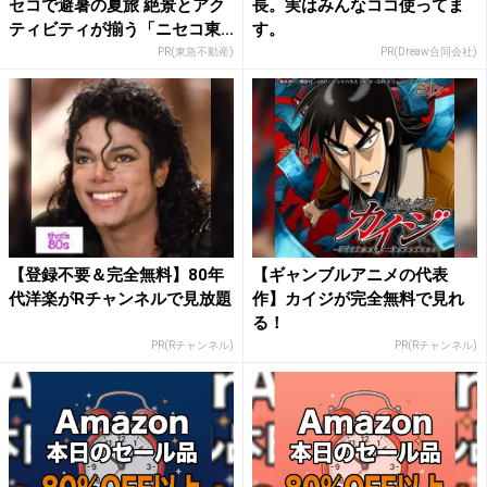
セコで避暑の夏旅 絶景とアク
長。実はみんなココ使ってま
ティビティが揃う「ニセコ東...
す。
PR(東急不動産)
PR(Dreaw合同会社)
【登録不要＆完全無料】80年
【ギャンブルアニメの代表
代洋楽がRチャンネルで見放題
作】カイジが完全無料で見れ
る！
PR(Rチャンネル)
PR(Rチャンネル)