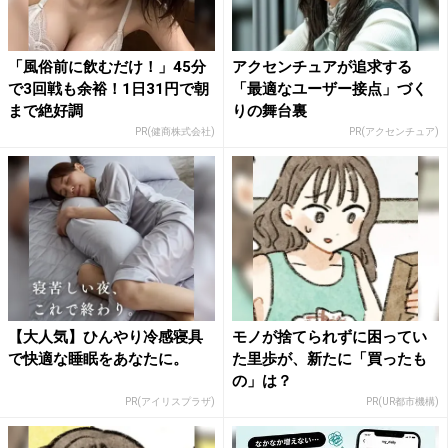
「風俗前に飲むだけ！」45分
アクセンチュアが追求する
で3回戦も余裕！1日31円で朝
「最適なユーザー接点」づく
まで絶好調
りの舞台裏
PR(健商株式会社)
PR(アクセンチュア)
【大人気】ひんやり冷感寝具
モノが捨てられずに困ってい
で快適な睡眠をあなたに。
た里歩が、新たに「買ったも
の」は？
PR(アイリスプラザ)
PR(UR都市機構)