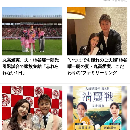
PR(Dreaw合同会社)
丸高愛実、夫・柿谷曜一朗氏
“いつまでも憧れのご夫婦”柿谷
引退試合で家族集結「忘れら
曜一朗の妻・丸高愛実、こだ
れない1日」
わりの“ファミリーリング...