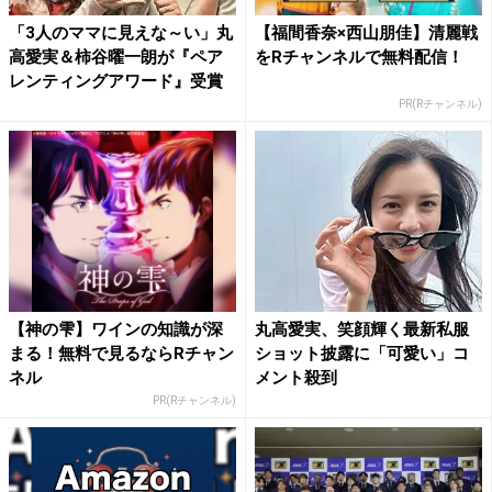
「3人のママに見えな～い」丸
【福間香奈×西山朋佳】清麗戦
高愛実＆柿谷曜一朗が『ペア
をRチャンネルで無料配信！
レンティングアワード』受賞
PR(Rチャンネル)
【神の雫】ワインの知識が深
丸高愛実、笑顔輝く最新私服
まる！無料で見るならRチャン
ショット披露に「可愛い」コ
ネル
メント殺到
PR(Rチャンネル)