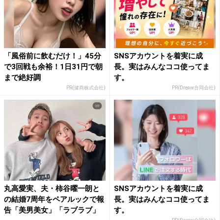
「風俗前に飲むだけ！」45分
SNSアカウントを着実に成
で3回戦も余裕！1日31円で朝
長。実はみんなココ使ってま
まで絶好調
す。
PR(健商株式会社)
PR(Dreaw合同会社)
丸高愛実、夫・柿谷曜一朗と
SNSアカウントを着実に成
の結婚7周年をペアルックで報
長。実はみんなココ使ってま
告「美男美女」「ラブラブ」
す。