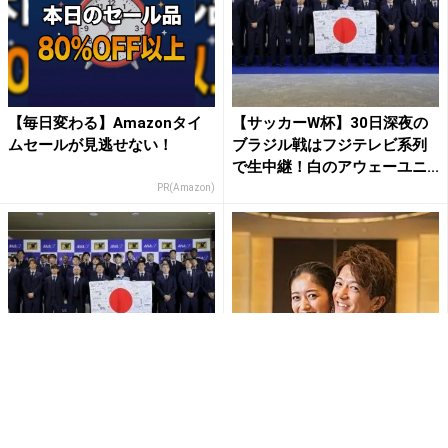
【毎日変わる】Amazonタイ
【サッカーW杯】30日深夜の
ムセールが見逃せない！
ブラジル戦はフジテレビ系列
で生中継！白のアウェーユニ...
PR(Amazon)
【サッカーW杯】NHK総合で
みちょぱ、結婚式から1年…
日本vsスウェーデン戦を中
夫・大倉士門との豪華写真に
継。本田圭佑さんらが解説
ファン感動「なんとも幸せな