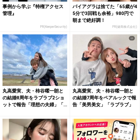
事例から学ぶ『特権アクセス
バイアグラは捨てた「65歳が4
管理』
5分で3回戦も余裕」980円で
朝まで絶好調！
PR(KeeperSecurity)
PR(健商株式会社)
丸高愛実、夫・柿谷曜一朗と
丸高愛実、夫・柿谷曜一朗と
の結婚8周年をラブラブ2ショ
の結婚7周年をペアルックで報
ットで報告「理想の夫婦」「...
告「美男美女」「ラブラブ」