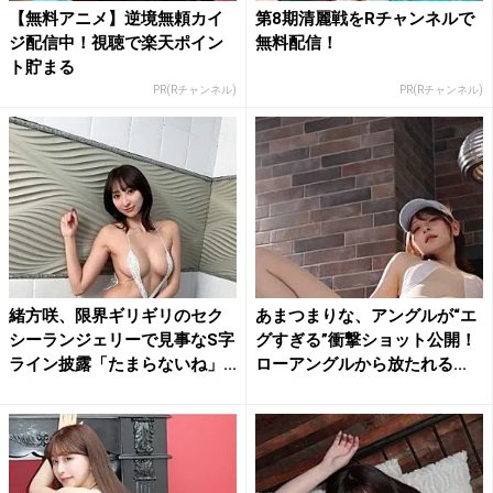
【無料アニメ】逆境無頼カイ
第8期清麗戦をRチャンネルで
ジ配信中！視聴で楽天ポイン
無料配信！
ト貯まる
PR(Rチャンネル)
PR(Rチャンネル)
緒方咲、限界ギリギリのセク
あまつまりな、アングルが“エ
シーランジェリーで見事なS字
グすぎる”衝撃ショット公開！
ライン披露「たまらないね」...
ローアングルから放たれる...