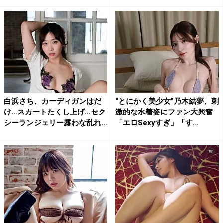
白浜さち、カーディガンはだ
“とにかく美少女”乃木結夢、刺
け…スカートたくし上げ…セク
激的な水着姿にファン大興奮
シーランジェリー露わな乱れ...
「エロSexyすぎ」「す...