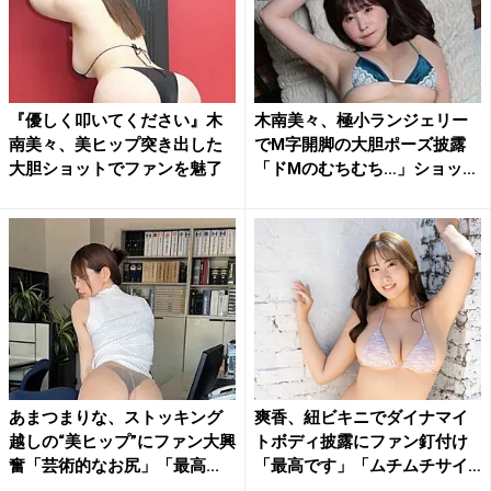
『優しく叩いてください』木
木南美々、極小ランジェリー
南美々、美ヒップ突き出した
でM字開脚の大胆ポーズ披露
大胆ショットでファンを魅了
「ドMのむちむち…」ショッ
ト...
あまつまりな、ストッキング
爽香、紐ビキニでダイナマイ
越しの“美ヒップ”にファン大興
トボディ披露にファン釘付け
奮「芸術的なお尻」「最高...
「最高です」「ムチムチサイ
コ...