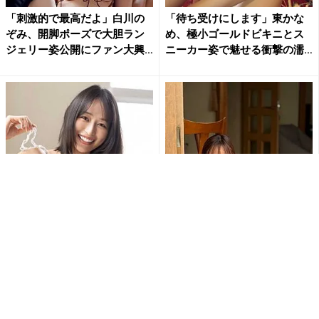
「刺激的で最高だよ」白川の
「待ち受けにします」東かな
ぞみ、開脚ポーズで大胆ラン
め、極小ゴールドビキニとス
ジェリー姿公開にファン大興
ニーカー姿で魅せる衝撃の濡
奮
れ...
天野ちよ、毛糸のビキニで大
佐野なぎさ「おはよう」の一
迫力のHカップバストあらわ…
枚が破壊力抜群 美ボディあら
大胆ショットにファン大興奮...
わなランジェリー姿にファン...