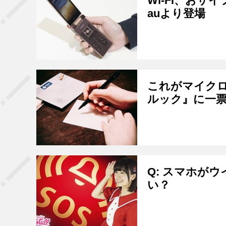
Wi-Fi、おサ
auより登場
これがマイクロ
ルック』に一
Q: スマホが
い？