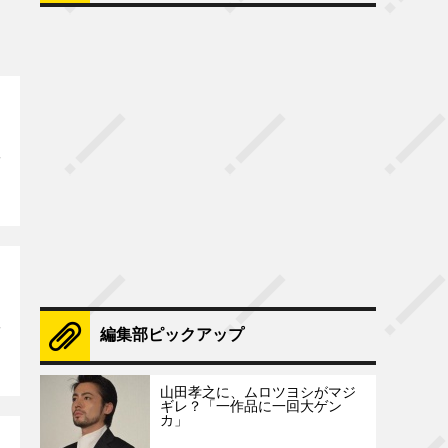
編集部ピックアップ
山田孝之に、ムロツヨシがマジ
ギレ？「一作品に一回大ゲン
カ」