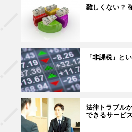
難しくない？ 
「非課税」という
法律トラブルか
できるサービ