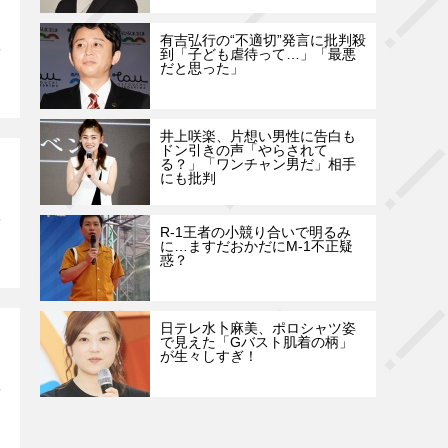
有吉弘行の“不適切”発言に批判殺
到「子ども虐待って…」「最悪
だと思った」
井上咲楽、片想い男性に告白も
ドン引きの声「やらされて
る？」「ワンチャン男だ」相手
にも批判
R-1王者の小競り合いで明るみ
に…ますだおかだにM-1不正疑
惑？
日テレ水卜麻美、ポロシャツ姿
で見えた「Gバスト肌着の柄」
が生々しすぎ！