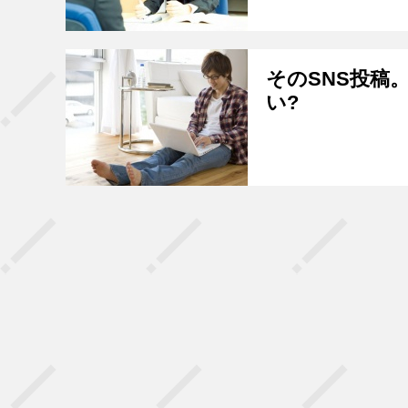
そのSNS投稿
い?