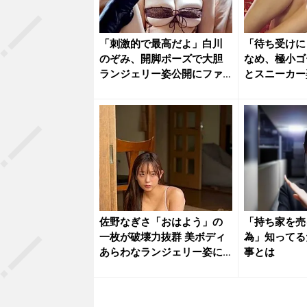
「刺激的で最高だよ」白川
「待ち受けに
のぞみ、開脚ポーズで大胆
なめ、極小ゴ
ランジェリー姿公開にファ
とスニーカー
ン大興奮
撃の濡れ...
佐野なぎさ「おはよう」の
「持ち家を売
一枚が破壊力抜群 美ボディ
為」知ってる
あらわなランジェリー姿に
事とは
ファン...