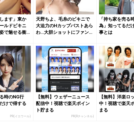
します」東か
天野ちよ、毛糸のビキニで
「持ち家を売る時
ールドビキニ
大迫力のHカップバストあら
為」知ってるだ
姿で魅せる衝
わ…大胆ショットにファン大
事とは
興奮...
る時のNG行
【無料】ウェザーニュース
【無料】洋楽ロ
だけで得する
配信中！視聴で楽天ポイン
中！視聴で楽天
ト貯まる
まる
PR(イエウール)
PR(Rチャンネル)