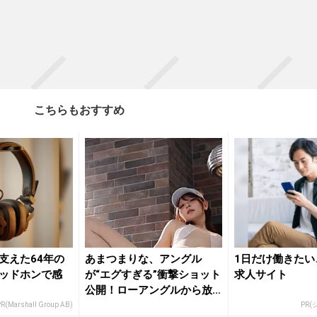
こちらもおすすめ
支えた64年の
あまつまりな、アングル
1日だけ働きたい
ッドホンで感
が“エグすぎる”衝撃ショット
求人サイト
公開！ローアングルから放
たれる...
R(Marshall Group AB)
PR