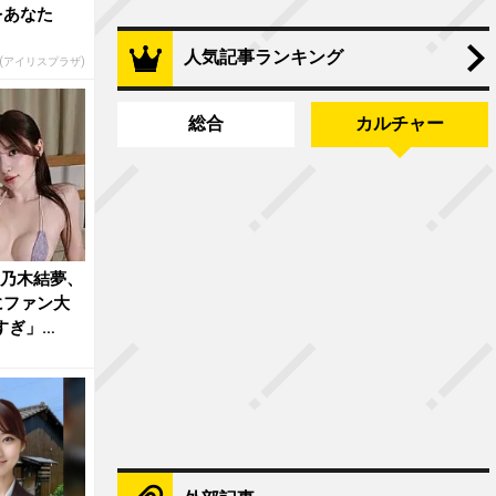
をあなた
人気記事ランキング
R(アイリスプラザ)
総合
カルチャー
”乃木結夢、
にファン大
すぎ」