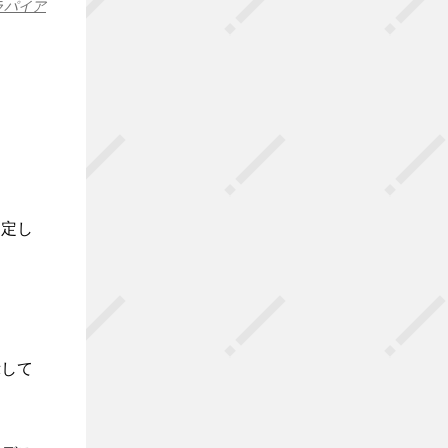
ラパイア
測定し
示して