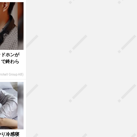
ッドホンが
」で終わら
shall Group AB)
やり冷感寝