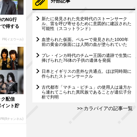
外部記事
新たに発見された先史時代のストーンサーク
のNG行
ル、雷を呼び寄せるために意図的に建設された
けで得する
可能性（スコットランド）
血塗られた仮面。ペルーで発見された1000年
PR(イエウール)
前の黄金の仮面には人間の血が塗られていた
プレ・インカ時代のチムー王国の遺跡で生贄に
捧げられた76体の子供の遺体を発掘
日本とイギリスの意外な共通点。ほぼ同時期に
作られたストーンサークル
古代都市「マチュ・ピチュ」の使用人は遠方か
ら連れてこられた異民族であることが遺伝子分
析で判明
ック配信
ポイント貯
カラパイアの記事一覧
PR(Rチャンネル)