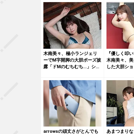
木南美々、極小ランジェリ
『優しく叩い
ーでM字開脚の大胆ポーズ披
木南美々、美
露「ドMのむちむち…」ショ
した大胆ショ
ット...
を魅了
arrowsの頑丈さがとんでも
あまつまりな