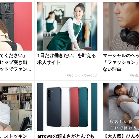
てください』
1日だけ働きたい、を叶える
マーシャルのヘ
ヒップ突き出
求人サイト
「ファッション
ットでファン
ない理由
PR(ショットワークス)
PR(Mar
、ストッキン
arrowsの頑丈さがとんでも
【大人気】ひん