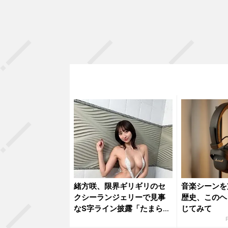
緒方咲、限界ギリギリのセ
音楽シーンを
クシーランジェリーで見事
歴史、このヘ
なS字ライン披露「たまらな
じてみて
いね」...
P