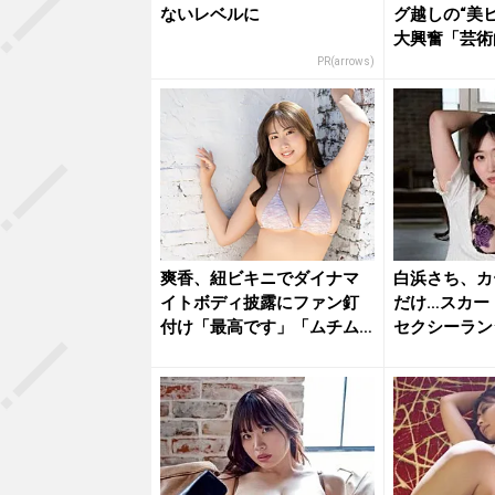
ないレベルに
グ越しの“美
大興奮「芸術
「最高...
PR(arrows)
爽香、紐ビキニでダイナマ
白浜さち、カ
イトボディ披露にファン釘
だけ…スカー
付け「最高です」「ムチム
セクシーラン
チサイコ...
な乱れ...