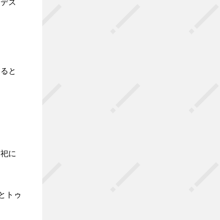
ンデス
あると
祭祀に
とトゥ