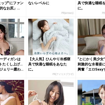
ヒップ”にファン
ないレベルに
具で快適な睡眠
的なお尻」
に。
PR(arrows)
P
ーディガンは
【大人気】ひんやり冷感寝
“とにかく美少女
トたくし上げ…
具で快適な睡眠をあなた
刺激的な水着姿
ジェリー露わ
に。
興奮「エロSexy
「す...
PR(アイリスプラザ)