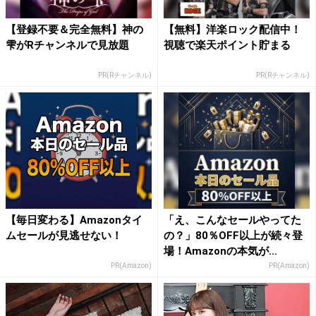
【登録不要＆完全無料】神の
【無料】洋楽ロック配信中！
雫がRチャンネルで見放題
視聴で楽天ポイント貯まる
PR(Rチャンネル)
PR(Rチャンネル)
【毎日変わる】Amazonタイ
「え、こんなセールやってた
ムセールが見逃せない！
の？」80％OFF以上が続々登
場！Amazonの本気が...
PR(Amazon)
PR(Amazon)