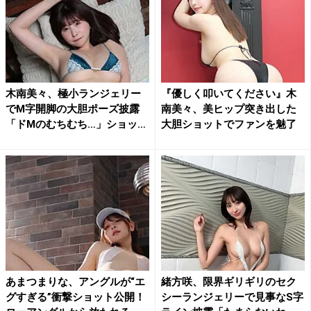
木南美々、極小ランジェリー
『優しく叩いてください』木
でM字開脚の大胆ポーズ披露
南美々、美ヒップ突き出した
「ドMのむちむち…」ショッ
大胆ショットでファンを魅了
ト...
あまつまりな、アングルが“エ
緒方咲、限界ギリギリのセク
グすぎる”衝撃ショット公開！
シーランジェリーで見事なS字