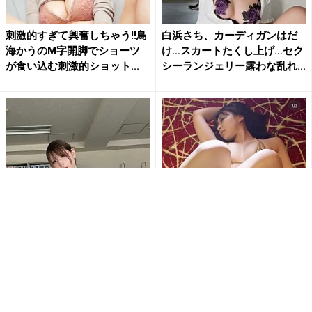
刺激的すぎて興奮しちゃう!!鳥
白浜さち、カーディガンはだ
海かうのM字開脚でショーツ
け…スカートたくし上げ…セク
が食い込む刺激的ショット...
シーランジェリー露わな乱れ...
「なんて…肉厚だ…」「むちむ
「待ち受けにします」東かな
ち最高」あまつまりな、むっ
め、極小ゴールドビキニとス
ちり美ボディ全開ショットに...
ニーカー姿で魅せる衝撃の濡
れ...