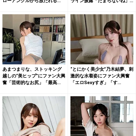
ローアングルから放たれる...
ライン披露「たまらないね」...
あまつまりな、ストッキング
“とにかく美少女”乃木結夢、刺
越しの“美ヒップ”にファン大興
激的な水着姿にファン大興奮
奮「芸術的なお尻」「最高...
「エロSexyすぎ」「す...