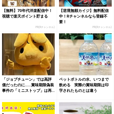
【無料】70年代洋楽配信中！
【逆境無頼カイジ】無料配信
視聴で楽天ポイント貯まる
中！Rチャンネルなら登録不
要！
PR(Rチャンネル)
PR(Rチャンネル)
「ジョブチューン」では高評
ペットボトルの水、いつまで
価だったのに……賞味期限偽装
飲める 実際の賞味期限は印
事件の「ミニストップ」は再...
字されたものとは違う