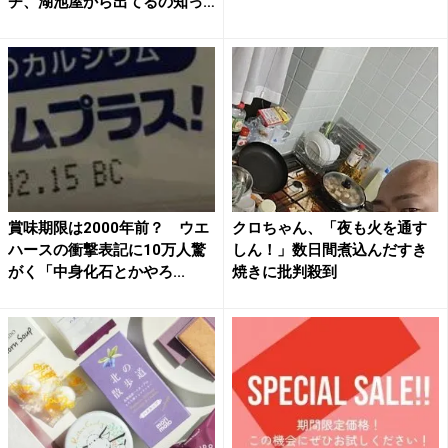
チ、湖池屋から出てるの知っ
てる...
賞味期限は2000年前？ ウエ
クロちゃん、「夜も火を通す
ハースの衝撃表記に10万人驚
しん！」数日間煮込んだすき
がく「中身化石とかやろ...
焼きに批判殺到