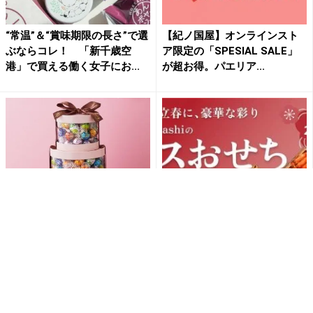
“常温”＆“賞味期限の長さ”で選
【紀ノ国屋】オンラインスト
ぶならコレ！ 「新千歳空
ア限定の「SPESIAL SALE」
港」で買える働く女子にお...
が超お得。パエリア...
【見て！】最大70％オフはお
最大80％オフで「おせち」が
得すぎ...。リンツが会員限定の
買える！「Kuradashi」でお得
超破格セールやってる...
なフードロス削減...