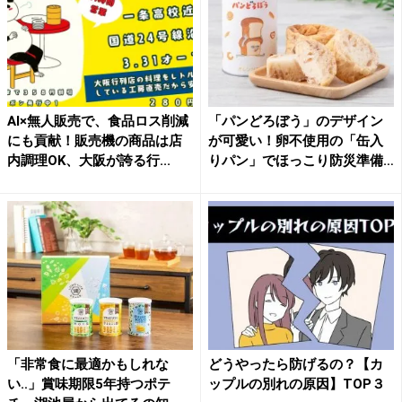
AI×無人販売で、食品ロス削減
「パンどろぼう」のデザイン
にも貢献！販売機の商品は店
が可愛い！卵不使用の「缶入
内調理OK、大阪が誇る行...
りパン」でほっこり防災準備
し...
「非常食に最適かもしれな
どうやったら防げるの？【カ
い‥」賞味期限5年持つポテ
ップルの別れの原因】TOP３