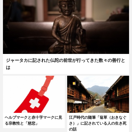
ジャータカに記された仏陀の前世が行ってきた数々の善行と
は
ヘルプマークと赤十字マークに見
江戸時代の随筆「翁草（おきなぐ
る宗教性と「慈悲」
さ）」に記されている人の生き死
の話