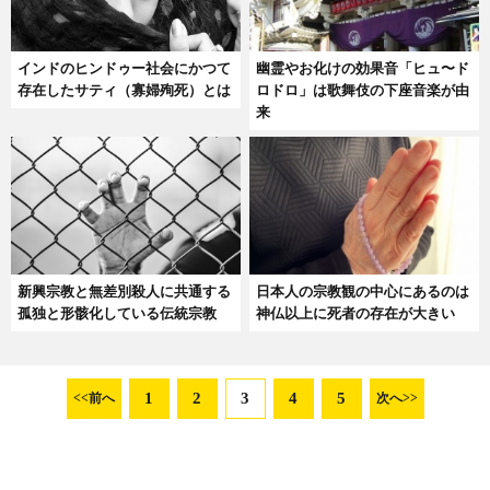
インドのヒンドゥー社会にかつて
幽霊やお化けの効果音「ヒュ〜ド
存在したサティ（寡婦殉死）とは
ロドロ」は歌舞伎の下座音楽が由
来
新興宗教と無差別殺人に共通する
日本人の宗教観の中心にあるのは
孤独と形骸化している伝統宗教
神仏以上に死者の存在が大きい
1
2
3
4
5
<<前へ
次へ>>