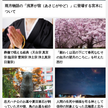
雨月物語の「浅茅が宿（あさじがやど）」に登場する宮木に
ついて
葬儀で唱える経典（天台宗 真言
「願わくは花の下にて春死なむそ
宗 臨済宗 曹洞宗 浄土宗 浄土真宗
の如月の望月のころに」を叶えた
日蓮宗）
西行
忠犬ハチ公のお墓や夏目漱石が飼
人間の生死や禍福を司る神として
っていた犬や猫、鳥のお墓を紹介
信仰の対象となった北極星と北斗