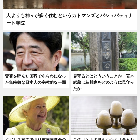
人よりも神々が多く住むというカトマンズとパシュパティナ
ート寺院
賛否を呼んだ国葬であらわになっ
見守るとはどういうことか 宮本
た無宗教な日本人の宗教的な一面
武蔵は細川家をどのように見守っ
たか
イギリス君主であり英国国教会の
この世とあの世をつなぐ「食とお