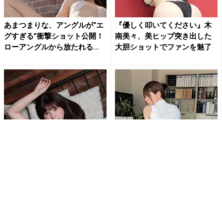
あまつまりな、アングルが“エ
『優しく叩いてください』木
グすぎる”衝撃ショット公開！
南美々、美ヒップ突き出した
ローアングルから放たれる...
大胆ショットでファンを魅了
木南美々、極小ランジェリー
あまつまりな、ストッキング
でM字開脚の大胆ポーズ披露
越しの“美ヒップ”にファン大興
「ドMのむちむち…」ショッ
奮「芸術的なお尻」「最高...
ト...