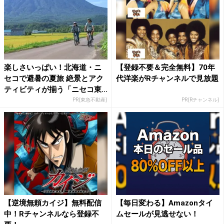
楽しさいっぱい！北海道・ニ
【登録不要＆完全無料】70年
セコで避暑の夏旅 絶景とアク
代洋楽がRチャンネルで見放題
ティビティが揃う「ニセコ東...
PR(東急不動産)
PR(Rチャンネル)
【逆境無頼カイジ】無料配信
【毎日変わる】Amazonタイ
中！Rチャンネルなら登録不
ムセールが見逃せない！