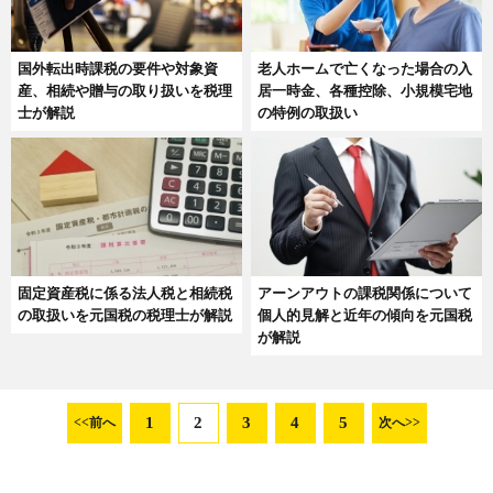
国外転出時課税の要件や対象資
老人ホームで亡くなった場合の入
産、相続や贈与の取り扱いを税理
居一時金、各種控除、小規模宅地
士が解説
の特例の取扱い
固定資産税に係る法人税と相続税
アーンアウトの課税関係について
の取扱いを元国税の税理士が解説
個人的見解と近年の傾向を元国税
が解説
1
2
3
4
5
<<前へ
次へ>>