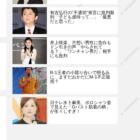
有吉弘行の“不適切”発言に批判殺
到「子ども虐待って…」「最悪
だと思った」
井上咲楽、片想い男性に告白も
ドン引きの声「やらされて
る？」「ワンチャン男だ」相手
にも批判
R-1王者の小競り合いで明るみ
に…ますだおかだにM-1不正疑
惑？
日テレ水卜麻美、ポロシャツ姿
で見えた「Gバスト肌着の柄」
が生々しすぎ！