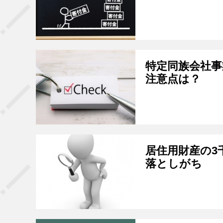
特定同族会社事
注意点は？
居住用財産の3
落としがち