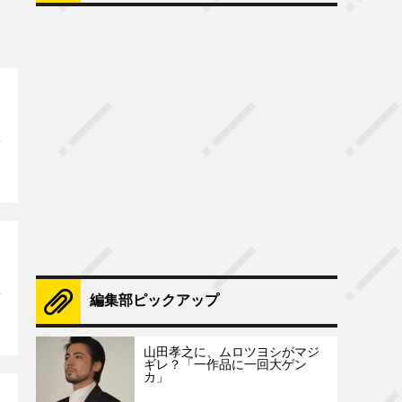
編集部ピックアップ
山田孝之に、ムロツヨシがマジ
ギレ？「一作品に一回大ゲン
カ」