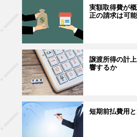
実額取得費が
正の請求は可
譲渡所得の計
響するか
短期前払費用